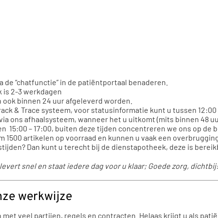
a de “chatfunctie” in de patiëntportaal benaderen.
k is 2-3 werkdagen
n ook binnen 24 uur afgeleverd worden.
ack & Trace systeem, voor statusinformatie kunt u tussen 12:00 –
ia ons afhaalsysteem, wanneer het u uitkomt (mits binnen 48 u
n 15:00 – 17:00, buiten deze tijden concentreren we ons op de 
im 1500 artikelen op voorraad en kunnen u vaak een overbruggi
tijden? Dan kunt u terecht bij de dienstapotheek, deze is bereik
evert snel en staat iedere dag voor u klaar; Goede zorg, dichtbij
nze werkwijze
t veel partijen, regels en contracten. Helaas krijgt u als patië