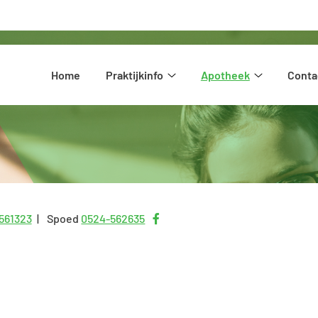
Hoofdmenu
Home
Praktijkinfo
Apotheek
Conta
Praktijkinfo
Apotheek
submenu
submenu
Bezoek
561323
Spoed
0524-562635
onze
facebook
pagina