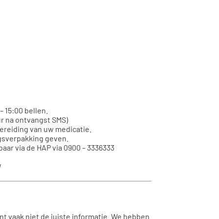
 15:00 bellen.
ur na ontvangst SMS)
bereiding van uw medicatie.
ngsverpakking geven.
baar via de HAP via 0900 – 3336333
!
nt vaak niet de juiste informatie. We hebben