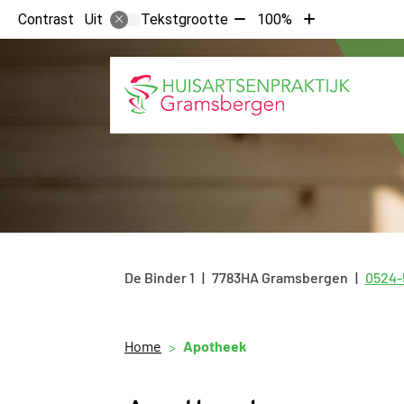
Tekst
Tekst
Contrast
Tekstgrootte
100%
Uit
verkleinen
vergroten
met
met
10%
10%
De Binder
1
7783HA
Gramsbergen
0524-
Tel:
Home
Apotheek