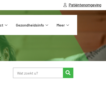
Patiëntenomgeving
ct
Gezondheidsinfo
Meer
Contact
Gezondheidsinfo
Meer
submenu
submenu
submenu
Zoeken