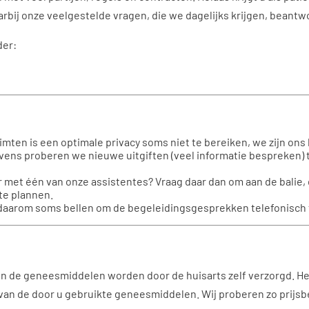
rbij onze veelgestelde vragen, die we dagelijks krijgen, beant
der:
imten is een optimale privacy soms niet te bereiken, we zijn ons
ens proberen we nieuwe uitgiften (veel informatie bespreken) t
met één van onze assistentes? Vraag daar dan om aan de balie, di
 te plannen.
u daarom soms bellen om de begeleidingsgesprekken telefonisch
 de geneesmiddelen worden door de huisarts zelf verzorgd. Het 
van de door u gebruikte geneesmiddelen. Wij proberen zo prijs