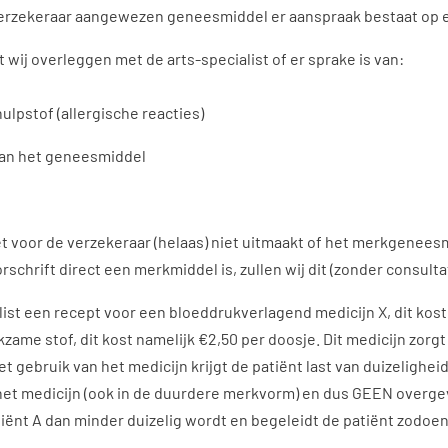
erzekeraar aangewezen geneesmiddel er aanspraak bestaat op 
wij overleggen met de arts-specialist of er sprake is van:
hulpstof
(allergische reacties)
 van het geneesmiddel
et voor de verzekeraar (helaas) niet uitmaakt of het merkgeneesm
schrift direct een merkmiddel is, zullen wij dit (zonder consulta
ist een recept voor een bloeddrukverlagend medicijn X, dit kost
zame stof, dit kost namelijk €2,50 per doosje. Dit medicijn zor
gebruik van het medicijn krijgt de patiënt last van duizeligheid
 het medicijn (ook in de duurdere merkvorm) en dus GEEN overge
tiënt A dan minder duizelig wordt en begeleidt de patiënt zodoen