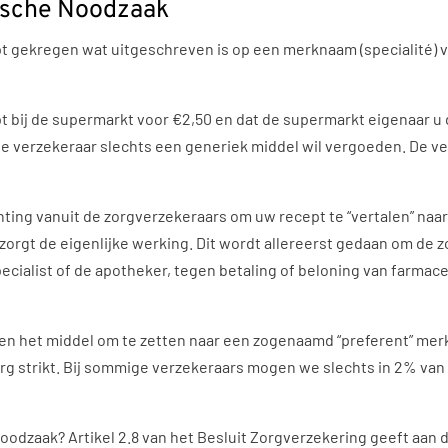
dische Noodzaak
pt gekregen wat uitgeschreven is op een merknaam (specialité) 
t bij de supermarkt voor €2,50 en dat de supermarkt eigenaar u da
e verzekeraar slechts een generiek middel wil vergoeden. De ver
hting vanuit de zorgverzekeraars om uw recept te “vertalen” na
rgt de eigenlijke werking. Dit wordt allereerst gedaan om de z
ialist of de apotheker, tegen betaling of beloning van farmace
en het middel om te zetten naar een zogenaamd “preferent” mer
 erg strikt. Bij sommige verzekeraars mogen we slechts in 2% van
odzaak? Artikel 2.8 van het Besluit Zorgverzekering geeft aan 