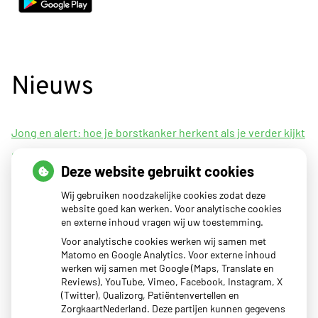
Zorg
Online
app
Nieuws
Jong en alert: hoe je borstkanker herkent als je verder kijkt
dan een knobbeltje
Deze website gebruikt cookies
Sinds huisartsen afslankmedicijnen mogen voorschrijven,
Wij gebruiken noodzakelijke cookies zodat deze
neemt gebruik toe
website goed kan werken. Voor analytische cookies
Eigen risico gaat onder toekomstig kabinet omhoog
en externe inhoud vragen wij uw toestemming.
Schurft sinds corona geen vergeten ziekte meer: aantal
Voor analytische cookies werken wij samen met
Matomo en Google Analytics. Voor externe inhoud
uitbraken fors gestegen
werken wij samen met Google (Maps, Translate en
CZ vergoedt zorg van twee gespecialiseerde
Reviews), YouTube, Vimeo, Facebook, Instagram, X
(Twitter), Qualizorg, Patiëntenvertellen en
revalidatieartsen niet meer
ZorgkaartNederland. Deze partijen kunnen gegevens