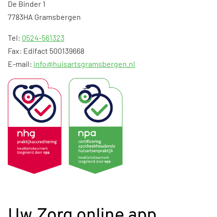
De Binder 1
7783HA Gramsbergen
Tel:
0524-561323
Fax: Edifact 500139668
E-mail:
info@huisartsgramsbergen.nl
Uw Zorg online app