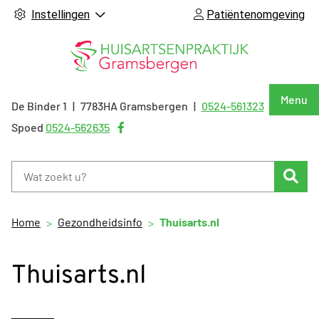
Instellingen
Patiëntenomgeving
Hoof
Menu
De Binder
1
7783HA
Gramsbergen
0524-561323
Tel:
Bezoek
Spoed
0524-562635
onze
facebook
Zoe
pagina
Home
Gezondheidsinfo
Thuisarts.nl
Thuisarts.nl