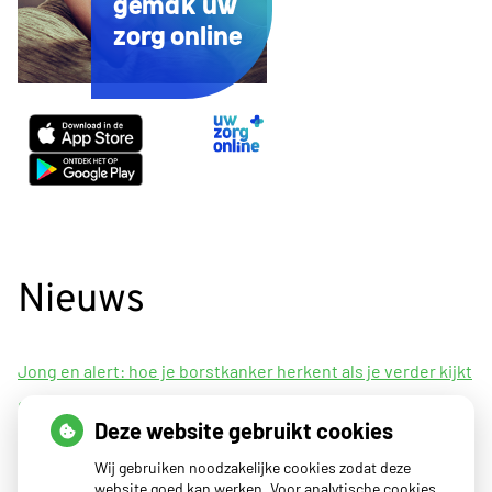
gemak uw
zorg online
Uw
Zorg
Online
app
Nieuws
Jong en alert: hoe je borstkanker herkent als je verder kijkt
dan een knobbeltje
Deze website gebruikt cookies
Sinds huisartsen afslankmedicijnen mogen voorschrijven,
Wij gebruiken noodzakelijke cookies zodat deze
neemt gebruik toe
website goed kan werken. Voor analytische cookies