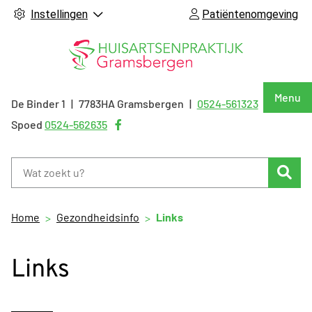
Instellingen
Patiëntenomgeving
Hoof
Menu
De Binder
1
7783HA
Gramsbergen
0524-561323
Tel:
Bezoek
Spoed
0524-562635
onze
facebook
Zoe
pagina
Home
Gezondheidsinfo
Links
Links