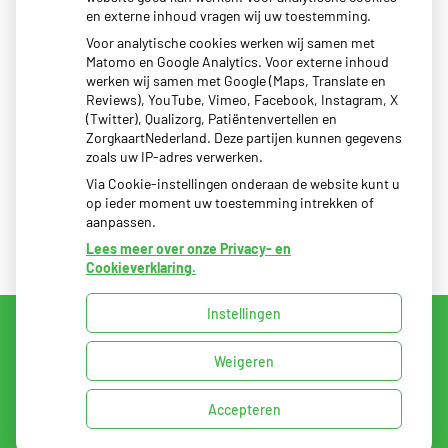
Eigen risico gaat onder toekomstig kabinet omhoog
en externe inhoud vragen wij uw toestemming.
Schurft sinds corona geen vergeten ziekte meer: aantal
Voor analytische cookies werken wij samen met
Matomo en Google Analytics. Voor externe inhoud
uitbraken fors gestegen
werken wij samen met Google (Maps, Translate en
CZ vergoedt zorg van twee gespecialiseerde
Reviews), YouTube, Vimeo, Facebook, Instagram, X
(Twitter), Qualizorg, Patiëntenvertellen en
revalidatieartsen niet meer
ZorgkaartNederland. Deze partijen kunnen gegevens
zoals uw IP-adres verwerken.
Via Cookie-instellingen onderaan de website kunt u
op ieder moment uw toestemming intrekken of
aanpassen.
Lees meer over onze Privacy- en
Cookieverklaring.
Instellingen
Uw Zorg Online
|
Beheer
Weigeren
Privacy verklaring
|
Cookie-instellingen
|
Voorwaarden
Accepteren