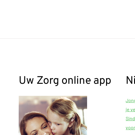
Uw Zorg online app
N
Jong
je v
Sind
voor