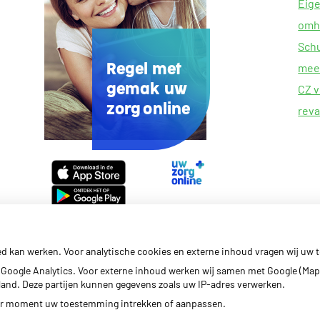
Eige
omh
Schu
meer
Regel met
CZ v
gemak uw
zorg online
reva
Uw
Zorg
Online
app
ed kan werken. Voor analytische cookies en externe inhoud vragen wij uw
Google Analytics. Voor externe inhoud werken wij samen met Google (Map
erland. Deze partijen kunnen gegevens zoals uw IP-adres verwerken.
der moment uw toestemming intrekken of aanpassen.