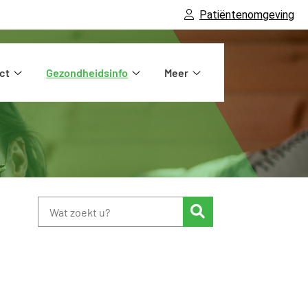
Patiëntenomgeving
ct
Gezondheidsinfo
Meer
Contact
Gezondheidsinfo
Meer
submenu
submenu
submenu
Zoeken