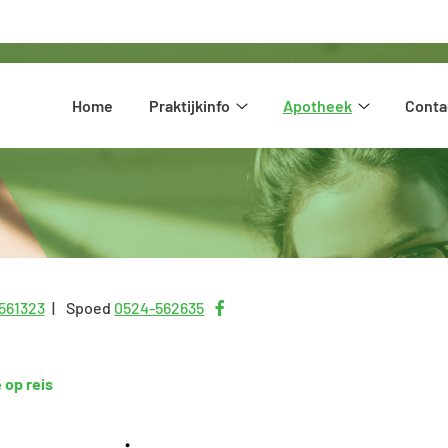
Hoofdmenu
Home
Praktijkinfo
Apotheek
Conta
Praktijkinfo
Apotheek
submenu
submenu
Bezoek
561323
Spoed
0524-562635
onze
facebook
op reis
pagina