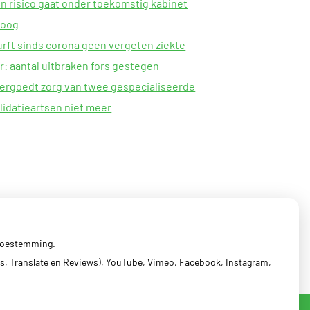
n risico gaat onder toekomstig kabinet
oog
rft sinds corona geen vergeten ziekte
: aantal uitbraken fors gestegen
ergoedt zorg van twee gespecialiseerde
lidatieartsen niet meer
 toestemming.
s, Translate en Reviews), YouTube, Vimeo, Facebook, Instagram,