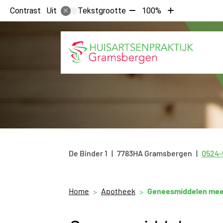
Tekst
Tekst
Contrast
Tekstgrootte
100%
Uit
verkleinen
vergroten
met
met
10%
10%
De Binder
1
7783HA
Gramsbergen
0524-
Tel:
Home
Apotheek
Geneesmiddelen mee 