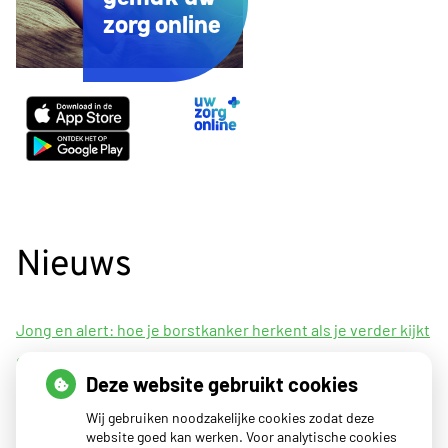
zorg online
Uw
Zorg
Online
app
Nieuws
Jong en alert: hoe je borstkanker herkent als je verder kijkt
dan een knobbeltje
Deze website gebruikt cookies
Sinds huisartsen afslankmedicijnen mogen voorschrijven,
Wij gebruiken noodzakelijke cookies zodat deze
neemt gebruik toe
website goed kan werken. Voor analytische cookies