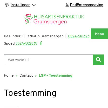
Instellingen
Patiëntenomgeving
Hoof
Menu
De Binder
1
7783HA
Gramsbergen
0524-561323
Tel:
Bezoek
Spoed
0524-562635
onze
facebook
Zoe
pagina
Home
Contact
LSP - Toestemming
Toestemming