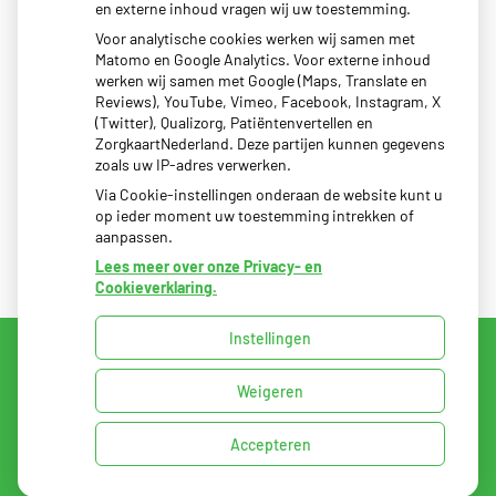
Eigen risico gaat onder toekomstig kabinet omhoog
en externe inhoud vragen wij uw toestemming.
Schurft sinds corona geen vergeten ziekte meer: aantal
Voor analytische cookies werken wij samen met
Matomo en Google Analytics. Voor externe inhoud
uitbraken fors gestegen
werken wij samen met Google (Maps, Translate en
CZ vergoedt zorg van twee gespecialiseerde
Reviews), YouTube, Vimeo, Facebook, Instagram, X
(Twitter), Qualizorg, Patiëntenvertellen en
revalidatieartsen niet meer
ZorgkaartNederland. Deze partijen kunnen gegevens
zoals uw IP-adres verwerken.
Via Cookie-instellingen onderaan de website kunt u
op ieder moment uw toestemming intrekken of
aanpassen.
Lees meer over onze Privacy- en
Cookieverklaring.
Instellingen
Uw Zorg Online
|
Beheer
Weigeren
Privacy verklaring
|
Cookie-instellingen
|
Voorwaarden
Accepteren