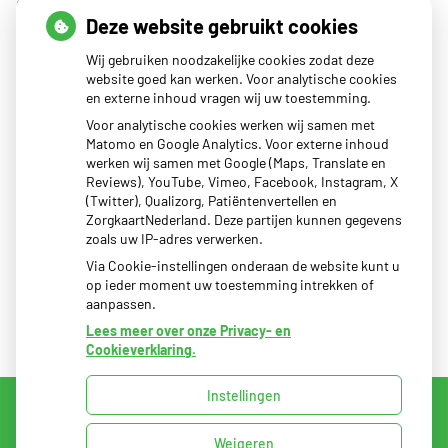
dan een knobbeltje
Deze website gebruikt cookies
Sinds huisartsen afslankmedicijnen mogen voorschrijven,
Wij gebruiken noodzakelijke cookies zodat deze
neemt gebruik toe
website goed kan werken. Voor analytische cookies
Eigen risico gaat onder toekomstig kabinet omhoog
en externe inhoud vragen wij uw toestemming.
Schurft sinds corona geen vergeten ziekte meer: aantal
Voor analytische cookies werken wij samen met
Matomo en Google Analytics. Voor externe inhoud
uitbraken fors gestegen
werken wij samen met Google (Maps, Translate en
CZ vergoedt zorg van twee gespecialiseerde
Reviews), YouTube, Vimeo, Facebook, Instagram, X
(Twitter), Qualizorg, Patiëntenvertellen en
revalidatieartsen niet meer
ZorgkaartNederland. Deze partijen kunnen gegevens
zoals uw IP-adres verwerken.
Via Cookie-instellingen onderaan de website kunt u
op ieder moment uw toestemming intrekken of
aanpassen.
Lees meer over onze Privacy- en
Cookieverklaring.
Instellingen
Uw Zorg Online
|
Beheer
Weigeren