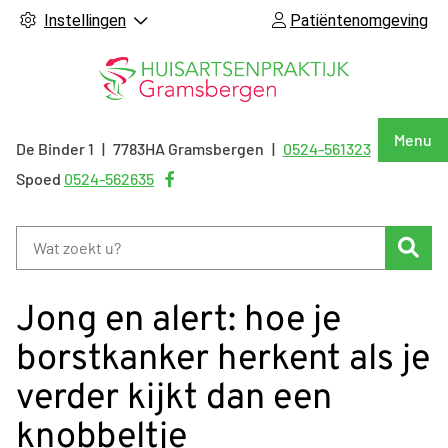
Instellingen
Patiëntenomgeving
Hoof
Menu
De Binder
1
7783HA
Gramsbergen
0524-561323
Tel:
Bezoek
Spoed
0524-562635
onze
facebook
Zoe
pagina
Jong en alert: hoe je
borstkanker herkent als je
verder kijkt dan een
knobbeltje