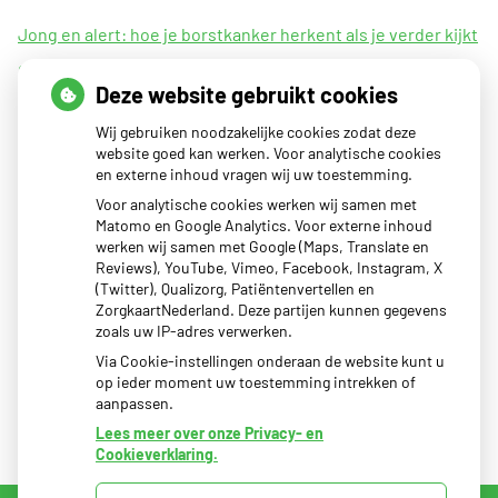
Jong en alert: hoe je borstkanker herkent als je verder kijkt
dan een knobbeltje
Deze website gebruikt cookies
Sinds huisartsen afslankmedicijnen mogen voorschrijven,
Wij gebruiken noodzakelijke cookies zodat deze
neemt gebruik toe
website goed kan werken. Voor analytische cookies
Eigen risico gaat onder toekomstig kabinet omhoog
en externe inhoud vragen wij uw toestemming.
Schurft sinds corona geen vergeten ziekte meer: aantal
Voor analytische cookies werken wij samen met
Matomo en Google Analytics. Voor externe inhoud
uitbraken fors gestegen
werken wij samen met Google (Maps, Translate en
CZ vergoedt zorg van twee gespecialiseerde
Reviews), YouTube, Vimeo, Facebook, Instagram, X
(Twitter), Qualizorg, Patiëntenvertellen en
revalidatieartsen niet meer
ZorgkaartNederland. Deze partijen kunnen gegevens
zoals uw IP-adres verwerken.
Via Cookie-instellingen onderaan de website kunt u
op ieder moment uw toestemming intrekken of
aanpassen.
Lees meer over onze Privacy- en
Cookieverklaring.