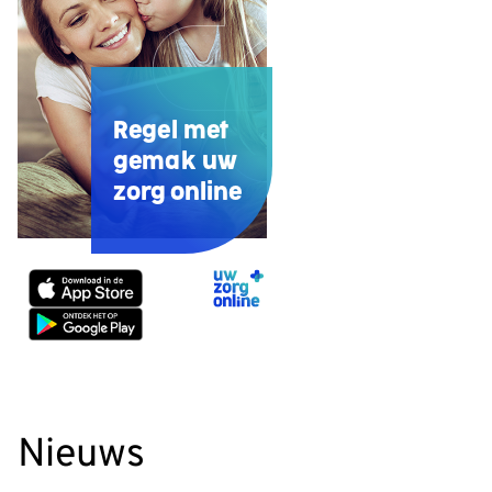
Regel met
gemak uw
zorg online
Uw
Zorg
Online
app
Nieuws