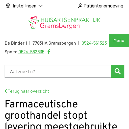
Instellingen
Patiëntenomgeving
Hoof
Menu
De Binder
1
7783HA
Gramsbergen
0524-561323
Tel:
Bezoek
Spoed
0524-562635
onze
facebook
Zoe
pagina
Terug naar overzicht
Farmaceutische
groothandel stopt
levering meestgebruikte