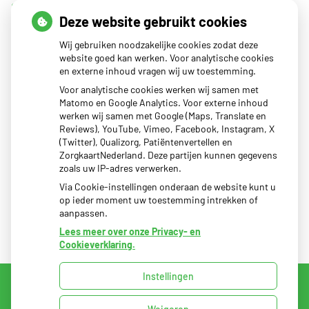
dan een knobbeltje
Deze website gebruikt cookies
Sinds huisartsen afslankmedicijnen mogen voorschrijven,
Wij gebruiken noodzakelijke cookies zodat deze
neemt gebruik toe
website goed kan werken. Voor analytische cookies
Eigen risico gaat onder toekomstig kabinet omhoog
en externe inhoud vragen wij uw toestemming.
Schurft sinds corona geen vergeten ziekte meer: aantal
Voor analytische cookies werken wij samen met
Matomo en Google Analytics. Voor externe inhoud
uitbraken fors gestegen
werken wij samen met Google (Maps, Translate en
CZ vergoedt zorg van twee gespecialiseerde
Reviews), YouTube, Vimeo, Facebook, Instagram, X
(Twitter), Qualizorg, Patiëntenvertellen en
revalidatieartsen niet meer
ZorgkaartNederland. Deze partijen kunnen gegevens
zoals uw IP-adres verwerken.
Via Cookie-instellingen onderaan de website kunt u
op ieder moment uw toestemming intrekken of
aanpassen.
Lees meer over onze Privacy- en
Cookieverklaring.
Instellingen