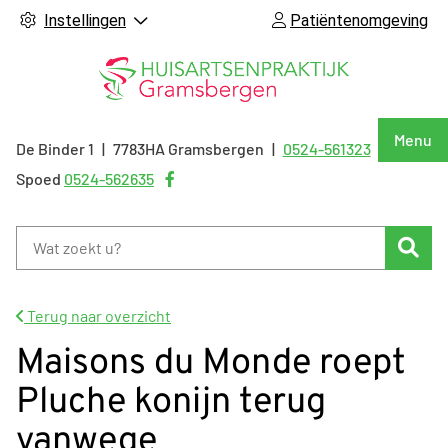
Instellingen
Patiëntenomgeving
Hoof
Menu
De Binder
1
7783HA
Gramsbergen
0524-561323
Tel:
Bezoek
Spoed
0524-562635
onze
facebook
Zoe
pagina
Terug naar overzicht
Maisons du Monde roept
Pluche konijn terug
vanwege