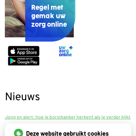
Regel met
gemak uw
zorg online
Uw
Zorg
Online
app
Nieuws
Jong en alert: hoe je borstkanker herkent als je verder kijkt
dan een knobbeltje
Deze website gebruikt cookies
Sinds huisartsen afslankmedicijnen mogen voorschrijven,