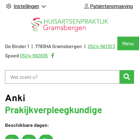
Instellingen
Patiëntenomgeving
Hoof
Menu
De Binder
1
7783HA
Gramsbergen
0524-561323
Tel:
Bezoek
Spoed
0524-562635
onze
facebook
Zoe
pagina
Anki
Prakijkverpleegkundige
Beschikbare dagen: