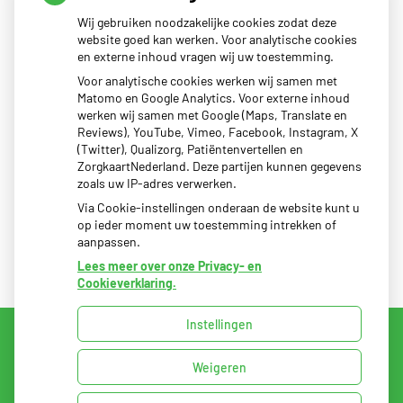
Wij gebruiken noodzakelijke cookies zodat deze
neemt gebruik toe
website goed kan werken. Voor analytische cookies
Eigen risico gaat onder toekomstig kabinet omhoog
en externe inhoud vragen wij uw toestemming.
Schurft sinds corona geen vergeten ziekte meer: aantal
Voor analytische cookies werken wij samen met
Matomo en Google Analytics. Voor externe inhoud
uitbraken fors gestegen
werken wij samen met Google (Maps, Translate en
CZ vergoedt zorg van twee gespecialiseerde
Reviews), YouTube, Vimeo, Facebook, Instagram, X
(Twitter), Qualizorg, Patiëntenvertellen en
revalidatieartsen niet meer
ZorgkaartNederland. Deze partijen kunnen gegevens
zoals uw IP-adres verwerken.
Via Cookie-instellingen onderaan de website kunt u
op ieder moment uw toestemming intrekken of
aanpassen.
Lees meer over onze Privacy- en
Cookieverklaring.
Instellingen
Uw Zorg Online
|
Beheer
Weigeren