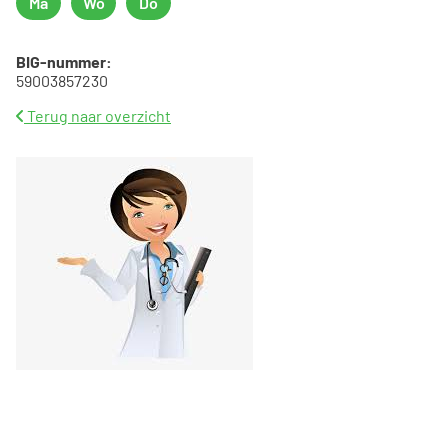
Ma
Wo
Do
Maandag
Woensdag
Donderdag
BIG-nummer:
59003857230
Terug naar overzicht