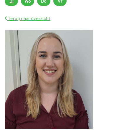
Di
Wo
Do
Vr
Dinsdag
Woensdag
Donderdag
Vrijdag
Terug naar overzicht