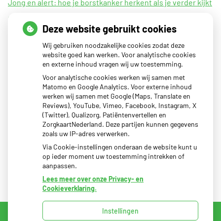
Jong en alert: hoe je borstkanker herkent als je verder kijkt
dan een knobbeltje
Deze website gebruikt cookies
Sinds huisartsen afslankmedicijnen mogen voorschrijven,
Wij gebruiken noodzakelijke cookies zodat deze
neemt gebruik toe
website goed kan werken. Voor analytische cookies
Eigen risico gaat onder toekomstig kabinet omhoog
en externe inhoud vragen wij uw toestemming.
Schurft sinds corona geen vergeten ziekte meer: aantal
Voor analytische cookies werken wij samen met
Matomo en Google Analytics. Voor externe inhoud
uitbraken fors gestegen
werken wij samen met Google (Maps, Translate en
CZ vergoedt zorg van twee gespecialiseerde
Reviews), YouTube, Vimeo, Facebook, Instagram, X
(Twitter), Qualizorg, Patiëntenvertellen en
revalidatieartsen niet meer
ZorgkaartNederland. Deze partijen kunnen gegevens
zoals uw IP-adres verwerken.
Via Cookie-instellingen onderaan de website kunt u
op ieder moment uw toestemming intrekken of
aanpassen.
Lees meer over onze Privacy- en
Cookieverklaring.
Instellingen