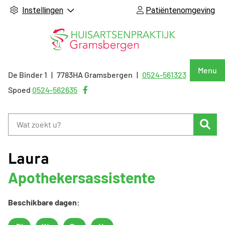
Instellingen
Patiëntenomgeving
Hoof
Menu
De Binder
1
7783HA
Gramsbergen
0524-561323
Tel:
Bezoek
Spoed
0524-562635
onze
facebook
Zoe
pagina
Laura
Apothekersassistente
Beschikbare dagen: