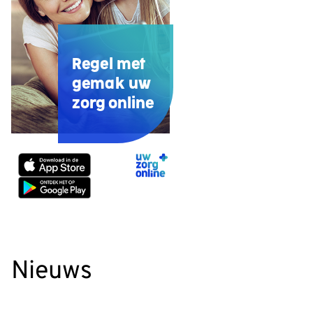
Regel met
gemak uw
zorg online
Uw
Zorg
Online
app
Nieuws