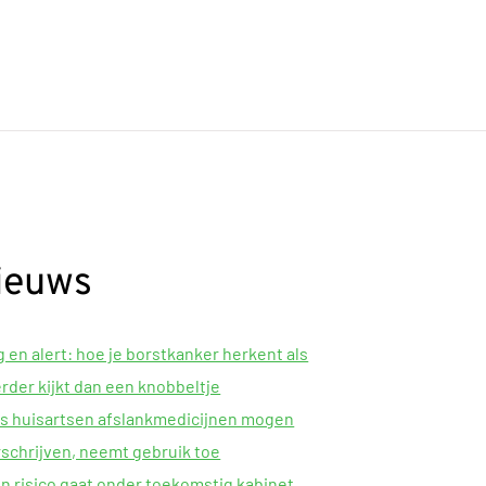
ieuws
 en alert: hoe je borstkanker herkent als
erder kijkt dan een knobbeltje
s huisartsen afslankmedicijnen mogen
schrijven, neemt gebruik toe
n risico gaat onder toekomstig kabinet