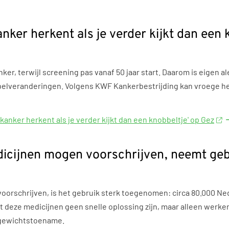
anker herkent als je verder kijkt dan een 
r, terwijl screening pas vanaf 50 jaar start. Daarom is eigen ale
pelveranderingen. Volgens KWF Kankerbestrijding kan vroege her
tkanker herkent als je verder kijkt dan een knobbeltje' op Gez
dicijnen mogen voorschrijven, neemt geb
oorschrijven, is het gebruik sterk toegenomen: circa 80.000 Ne
deze medicijnen geen snelle oplossing zijn, maar alleen werken 
t gewichtstoename.