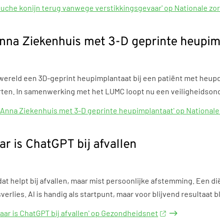
luche konijn terug vanwege verstikkingsgevaar' op Nationale zo
nna Ziekenhuis met 3-D geprinte heupim
 wereld een 3D-geprint heupimplantaat bij een patiënt met heup
ten. In samenwerking met het LUMC loopt nu een veiligheidsond
 Anna Ziekenhuis met 3-D geprinte heupimplantaat' op National
ar is ChatGPT bij afvallen
t helpt bij afvallen, maar mist persoonlijke afstemming. Een diët
ies. AI is handig als startpunt, maar voor blijvend resultaat bli
baar is ChatGPT bij afvallen' op Gezondheidsnet