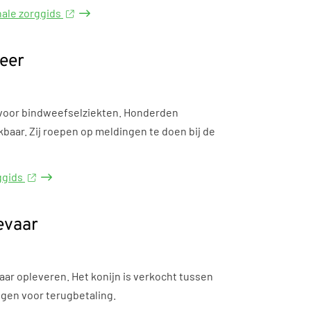
nale zorggids
meer
 voor bindweefselziekten. Honderden
baar. Zij roepen op meldingen te doen bij de
rggids
evaar
ar opleveren. Het konijn is verkocht tussen
gen voor terugbetaling.