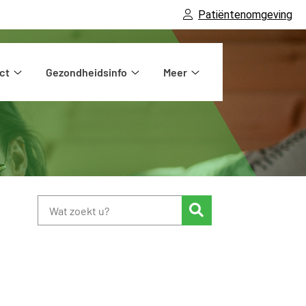
Patiëntenomgeving
ct
Gezondheidsinfo
Meer
Contact
Gezondheidsinfo
Meer
submenu
submenu
submenu
Zoeken