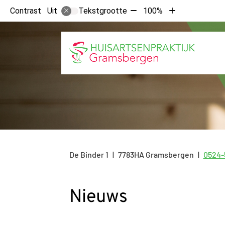
Tekst
Tekst
Contrast
Tekstgrootte
100%
Uit
verkleinen
vergroten
met
met
10%
10%
De Binder
1
7783HA
Gramsbergen
0524-
Tel:
Nieuws