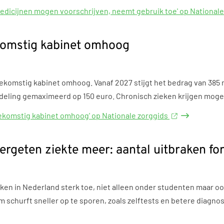
medicijnen mogen voorschrijven, neemt gebruik toe' op National
ekomstig kabinet omhoog
toekomstig kabinet omhoog. Vanaf 2027 stijgt het bedrag van 385
ndeling gemaximeerd op 150 euro. Chronisch zieken krijgen moge
toekomstig kabinet omhoog' op Nationale zorggids
ergeten ziekte meer: aantal uitbraken fo
ken in Nederland sterk toe, niet alleen onder studenten maar o
churft sneller op te sporen, zoals zelftests en betere diagnos