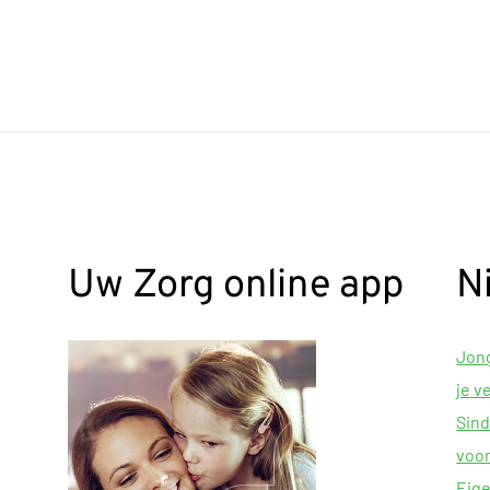
Uw Zorg online app
N
Jong
je v
Sind
voor
Eige