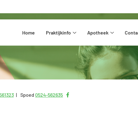
Hoofdmenu
Home
Praktijkinfo
Apotheek
Conta
Praktijkinfo
Apotheek
submenu
submenu
Bezoek
561323
Spoed
0524-562635
onze
facebook
pagina