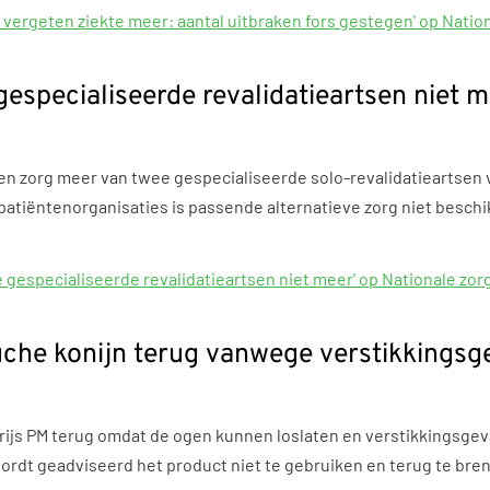
 vergeten ziekte meer: aantal uitbraken fors gestegen' op Natio
especialiseerde revalidatieartsen niet 
en zorg meer van twee gespecialiseerde solo-revalidatieartsen
patiëntenorganisaties is passende alternatieve zorg niet beschik
 gespecialiseerde revalidatieartsen niet meer' op Nationale zo
che konijn terug vanwege verstikkingsg
js PM terug omdat de ogen kunnen loslaten en verstikkingsgeva
dt geadviseerd het product niet te gebruiken en terug te bren